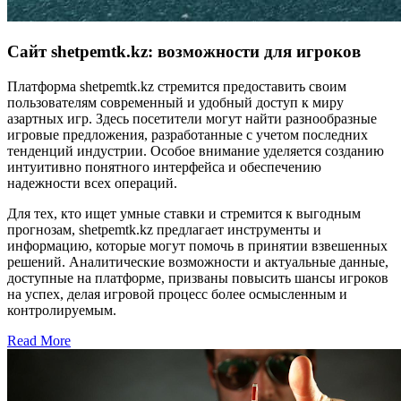
Сайт shetpemtk.kz: возможности для игроков
Платформа shetpemtk.kz стремится предоставить своим
пользователям современный и удобный доступ к миру
азартных игр. Здесь посетители могут найти разнообразные
игровые предложения, разработанные с учетом последних
тенденций индустрии. Особое внимание уделяется созданию
интуитивно понятного интерфейса и обеспечению
надежности всех операций.
Для тех, кто ищет умные ставки и стремится к выгодным
прогнозам, shetpemtk.kz предлагает инструменты и
информацию, которые могут помочь в принятии взвешенных
решений. Аналитические возможности и актуальные данные,
доступные на платформе, призваны повысить шансы игроков
на успех, делая игровой процесс более осмысленным и
контролируемым.
Read More