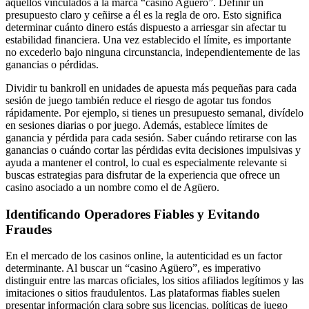
aquellos vinculados a la marca “casino Agüero”. Definir un
presupuesto claro y ceñirse a él es la regla de oro. Esto significa
determinar cuánto dinero estás dispuesto a arriesgar sin afectar tu
estabilidad financiera. Una vez establecido el límite, es importante
no excederlo bajo ninguna circunstancia, independientemente de las
ganancias o pérdidas.
Dividir tu bankroll en unidades de apuesta más pequeñas para cada
sesión de juego también reduce el riesgo de agotar tus fondos
rápidamente. Por ejemplo, si tienes un presupuesto semanal, divídelo
en sesiones diarias o por juego. Además, establece límites de
ganancia y pérdida para cada sesión. Saber cuándo retirarse con las
ganancias o cuándo cortar las pérdidas evita decisiones impulsivas y
ayuda a mantener el control, lo cual es especialmente relevante si
buscas estrategias para disfrutar de la experiencia que ofrece un
casino asociado a un nombre como el de Agüero.
Identificando Operadores Fiables y Evitando
Fraudes
En el mercado de los casinos online, la autenticidad es un factor
determinante. Al buscar un “casino Agüero”, es imperativo
distinguir entre las marcas oficiales, los sitios afiliados legítimos y las
imitaciones o sitios fraudulentos. Las plataformas fiables suelen
presentar información clara sobre sus licencias, políticas de juego