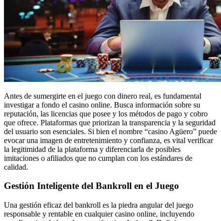
Antes de sumergirte en el juego con dinero real, es fundamental
investigar a fondo el casino online. Busca información sobre su
reputación, las licencias que posee y los métodos de pago y cobro
que ofrece. Plataformas que priorizan la transparencia y la seguridad
del usuario son esenciales. Si bien el nombre “casino Agüero” puede
evocar una imagen de entretenimiento y confianza, es vital verificar
la legitimidad de la plataforma y diferenciarla de posibles
imitaciones o afiliados que no cumplan con los estándares de
calidad.
Gestión Inteligente del Bankroll en el Juego
Una gestión eficaz del bankroll es la piedra angular del juego
responsable y rentable en cualquier casino online, incluyendo