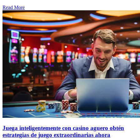
Read More
Juega inteligentemente con casino aguero obtén
estrategias de juego extraordinarias ahora