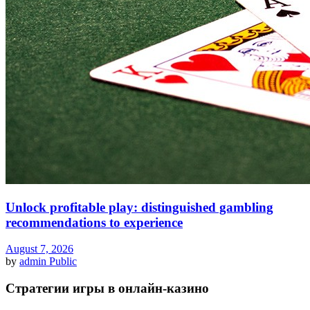
Unlock profitable play: distinguished gambling
recommendations to experience
August 7, 2026
by
admin
Public
Стратегии игры в онлайн-казино