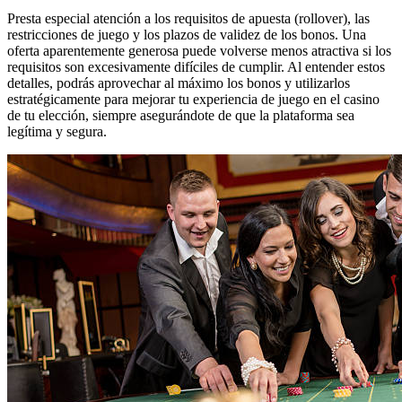
Presta especial atención a los requisitos de apuesta (rollover), las
restricciones de juego y los plazos de validez de los bonos. Una
oferta aparentemente generosa puede volverse menos atractiva si los
requisitos son excesivamente difíciles de cumplir. Al entender estos
detalles, podrás aprovechar al máximo los bonos y utilizarlos
estratégicamente para mejorar tu experiencia de juego en el casino
de tu elección, siempre asegurándote de que la plataforma sea
legítima y segura.