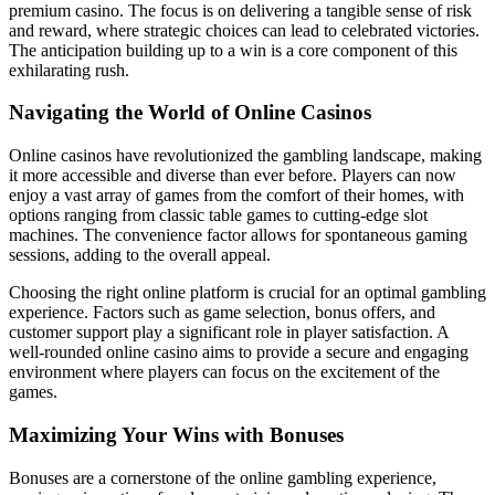
premium casino. The focus is on delivering a tangible sense of risk
and reward, where strategic choices can lead to celebrated victories.
The anticipation building up to a win is a core component of this
exhilarating rush.
Navigating the World of Online Casinos
Online casinos have revolutionized the gambling landscape, making
it more accessible and diverse than ever before. Players can now
enjoy a vast array of games from the comfort of their homes, with
options ranging from classic table games to cutting-edge slot
machines. The convenience factor allows for spontaneous gaming
sessions, adding to the overall appeal.
Choosing the right online platform is crucial for an optimal gambling
experience. Factors such as game selection, bonus offers, and
customer support play a significant role in player satisfaction. A
well-rounded online casino aims to provide a secure and engaging
environment where players can focus on the excitement of the
games.
Maximizing Your Wins with Bonuses
Bonuses are a cornerstone of the online gambling experience,