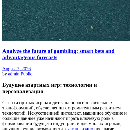
Analyze the future of gambling: smart bets and
advantageous forecasts
August 7, 2026
by
admin
Public
Будущее азартных игр: технологии и
персонализация
Сфера азартных игр находится на пороге значительных
трансформаций, обусловленных стремительным развитием
технологий. Искусственный интеллект, машинное обучение и
большие данные уже начинают играть ключевую роль в
формировании будущего индустрии, и для многих игроков,
ищущих лучшие возможности,
султан казино
предлагает