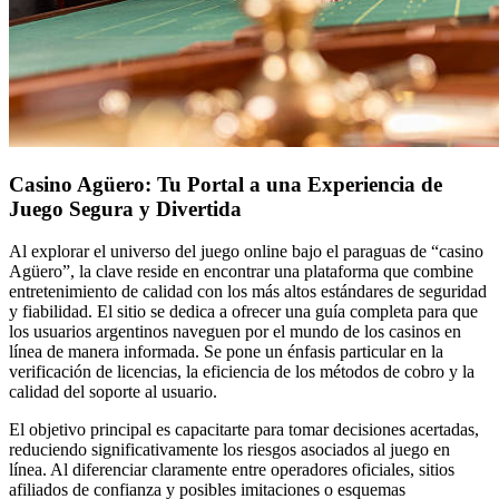
Casino Agüero: Tu Portal a una Experiencia de
Juego Segura y Divertida
Al explorar el universo del juego online bajo el paraguas de “casino
Agüero”, la clave reside en encontrar una plataforma que combine
entretenimiento de calidad con los más altos estándares de seguridad
y fiabilidad. El sitio se dedica a ofrecer una guía completa para que
los usuarios argentinos naveguen por el mundo de los casinos en
línea de manera informada. Se pone un énfasis particular en la
verificación de licencias, la eficiencia de los métodos de cobro y la
calidad del soporte al usuario.
El objetivo principal es capacitarte para tomar decisiones acertadas,
reduciendo significativamente los riesgos asociados al juego en
línea. Al diferenciar claramente entre operadores oficiales, sitios
afiliados de confianza y posibles imitaciones o esquemas