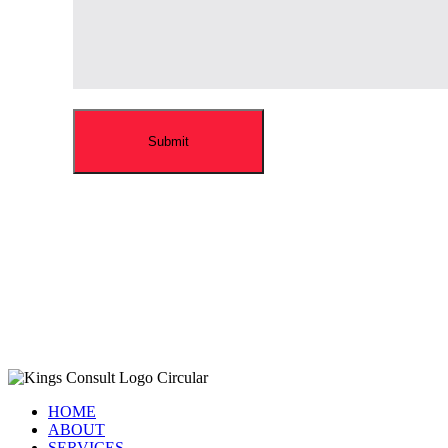
HOME
ABOUT
SERVICES