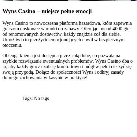
Wyns Casino – miejsce pełne emocji
Wyns Casino to nowoczesna platforma hazardowa, która zapewnia
graczom doskonałe warunki do zabawy. Oferując ponad 4000 gier
od renomowanych dostawców, każdy znajdzie coś dla siebie.
Umożliwia to przeżycie emocjonujących chwil w bezpiecznym
otoczeniu.
Obsługa klienta jest dostępna przez całą dobę, co pozwala na
szybkie rozwiązanie ewentualnych problemów. Wyns Casino dba o
to, aby każdy gracz czuł się komfortowo i mógł w pełni cieszyć się
swoją przygodą. Dołącz do społeczności Wyns i odkryj zasady
dobrego zachowania w kasynie w praktyce!
Tags: No tags